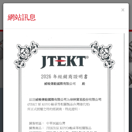
×
網站訊息
關於
威畯
WJB 威畯傳動國際在大桃園地區深耕至今已有